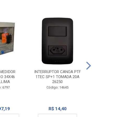
TOMADA CANO
10A 1
INTERRUPTOR CANOA PTF
MEDIDOR
1TEC SP+1 TOMADA 20A
CO 34X46
Código:
26250
LLIMA
Código: 14645
: 6797
R$ 7
R$ 14,40
97,19