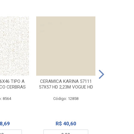
CERAMICA KA
32X56 CARR
6X46 TIPO A
CERAMICA KARINA 57111
NCO CERBRAS
57X57 HD 2,23M VOGUE HD
Código:
: 8564
Código: 12858
R$ 6
8,69
R$ 40,60