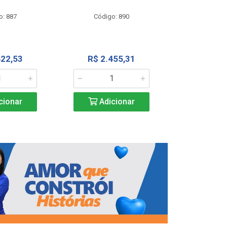
Código
o: 887
Código: 890
R$ 4.0
422,53
R$ 2.455,31
Adic
cionar
Adicionar