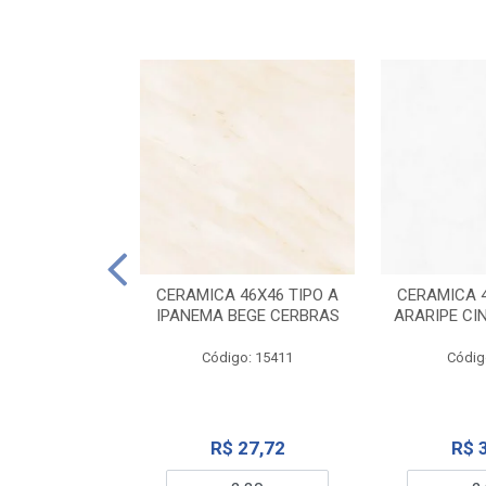
ELANATO
M TIPO A ONYX
CERAMICA 46X46 TIPO A
CERAMICA 4
IDO CERBRAS
IPANEMA BEGE CERBRAS
ARARIPE CI
o: 13755
Código: 15411
Códig
99,19
R$ 27,72
R$ 