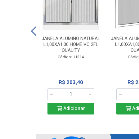
INIO NATURAL
40 VC QUALITY
JANELA ALUMINO NATURAL
JANELA ALU
L1,00XA1,00 HOME VC 2FL
L1,00XA1,0
o: 2343
QUALITY
QUA
Código: 11314
Códig
71,28
R$ 203,40
R$ 2
icionar
Adicionar
Adi