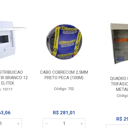
STRIBUICAO
CABO COBRECOM 2,5MM
IR BRANCO 12
PRETO PECA (100M)
QUADRO 
 ELITEK
TRIFASI
Código: 702
META
: 15111
Código
63,06
R$ 281,01
R$ 2