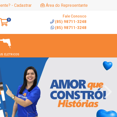
iente? - Cadastrar
Área do Representante
Fale Conosco
0
(85) 98711-3248
(85) 98711-3248
IS ELETRICOS