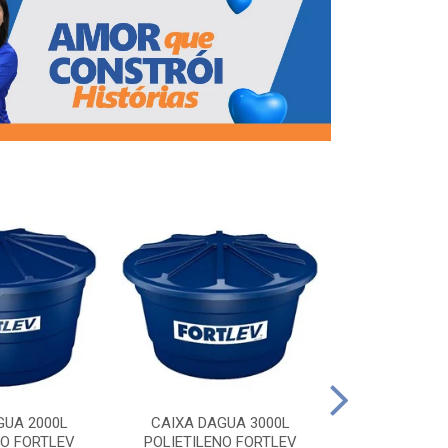
CAIXA DAG
POLIETILEN
GUA 2000L
CAIXA DAGUA 3000L
NO FORTLEV
POLIETILENO FORTLEV