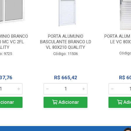
MINIO BRANCO
PORTA ALUMUNIO
PORTA ALUM
0 MC VC 2FL
BASCULANTE BRANCO LD
LE VC 80X
LITY
VL 80X210 QUALITY
Código
o: 9725
Código: 11506
37,76
R$ 665,42
R$ 6
cionar
Adicionar
Adi