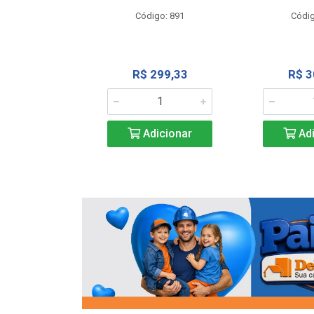
o: 13202
Código: 891
Códig
13,27
R$ 299,33
R$ 3
icionar
Adicionar
Adi