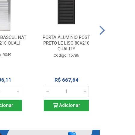
PORTA ALU
CORRER NATU
 BASCUL NAT
PORTA ALUMINIO POST
200X
210 QUALI
PRETO LE LISO 80X210
QUALITY
Código:
: 9049
Código: 15786
R$ 1.5
06,11
R$ 667,64
Adic
cionar
Adicionar