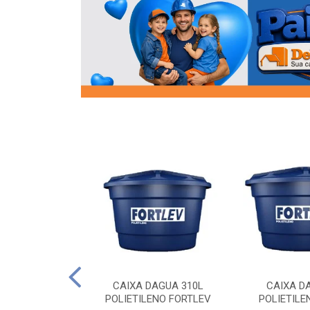
OR FLANGE
CAIXA DAGUA 310L
CAIXA D
/2 SOCEL
POLIETILENO FORTLEV
POLIETILE