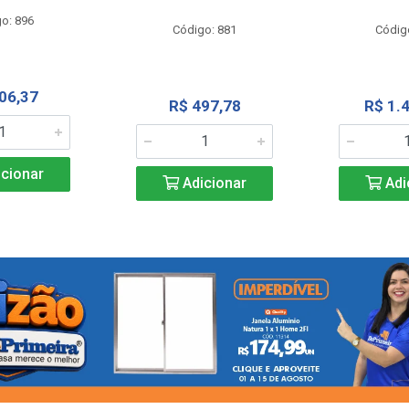
o: 896
Código: 881
Códig
06,37
R$ 497,78
R$ 1.
cionar
Adicionar
Adi