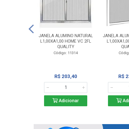
INIO NATURAL
40 VC QUALITY
JANELA ALUMINO NATURAL
JANELA ALU
L1,00XA1,00 HOME VC 2FL
L1,00XA1,0
o: 2343
QUALITY
QUA
Código: 11314
Códig
71,28
R$ 203,40
R$ 2
icionar
Adicionar
Adi