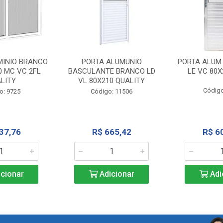
MINIO BRANCO
PORTA ALUMUNIO
PORTA ALUM
0 MC VC 2FL
BASCULANTE BRANCO LD
LE VC 80X
LITY
VL 80X210 QUALITY
Código
o: 9725
Código: 11506
37,76
R$ 665,42
R$ 6
cionar
Adicionar
Adi