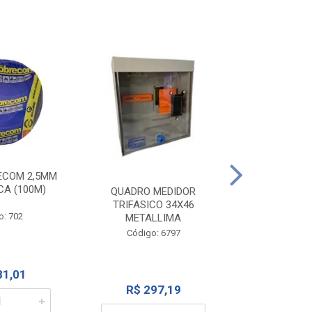
ECOM 2,5MM
INTERRUPTOR
CA (100M)
1TEC SP+1 
QUADRO MEDIDOR
262
TRIFASICO 34X46
o: 702
METALLIMA
Código:
Código: 6797
81,01
R$ 1
R$ 297,19