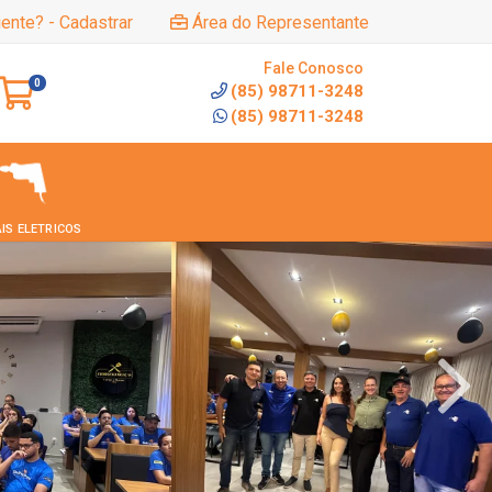
iente? - Cadastrar
Área do Representante
Fale Conosco
0
(85) 98711-3248
(85) 98711-3248
IS ELETRICOS