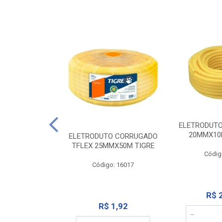
NTE 20M FAME
ELETRODUT
267
20MMX10
ELETRODUTO CORRUGADO
TFLEX 25MMX50M TIGRE
o: 2000
Códig
Código: 16017
12,10
R$ 
R$ 1,92