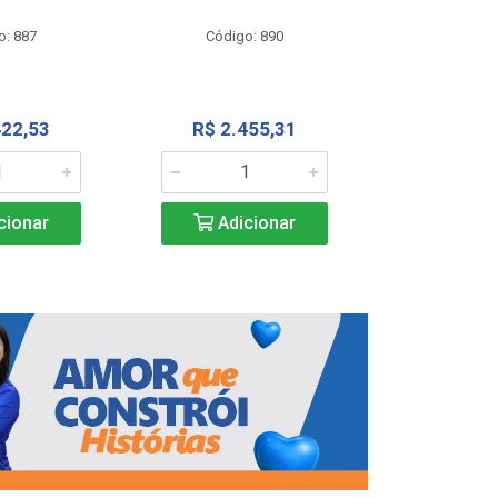
Código
o: 887
Código: 890
R$ 4.0
422,53
R$ 2.455,31
Adic
cionar
Adicionar