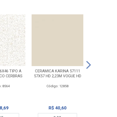
CERAMICA KA
32X56 CARR
6X46 TIPO A
CERAMICA KARINA 57111
NCO CERBRAS
57X57 HD 2,23M VOGUE HD
Código:
: 8564
Código: 12858
R$ 6
8,69
R$ 40,60