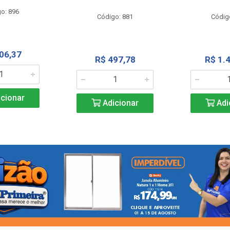
o: 896
Código: 881
Códig
06,37
R$ 497,78
R$ 1.
cionar
Adicionar
Adi