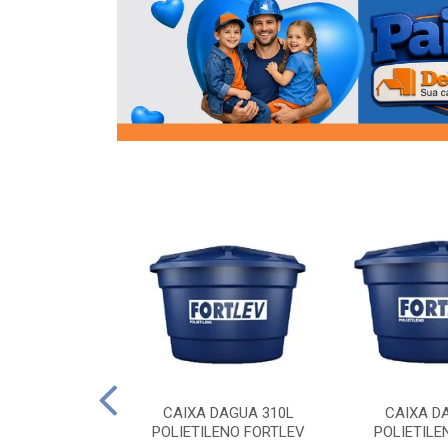
OR FLANGE
CAIXA DAGUA 310L
CAIXA D
/2 SOCEL
POLIETILENO FORTLEV
POLIETILE