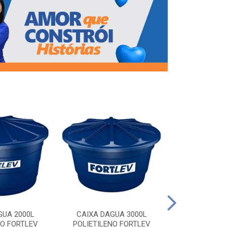
CAIXA DAG
POLIETILEN
GUA 2000L
CAIXA DAGUA 3000L
NO FORTLEV
POLIETILENO FORTLEV