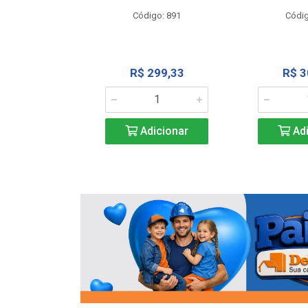
o: 13202
Código: 891
Códig
13,27
R$ 299,33
R$ 3
icionar
Adicionar
Adi