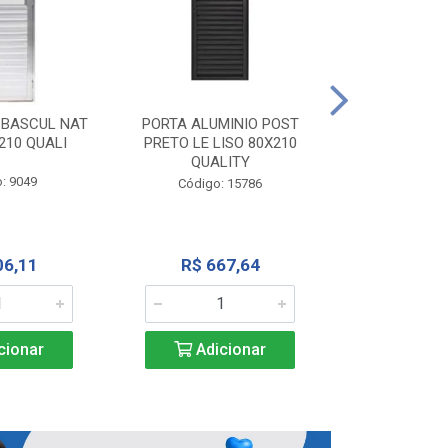
PORTA ALU
CORRER NATU
 BASCUL NAT
PORTA ALUMINIO POST
200X
210 QUALI
PRETO LE LISO 80X210
QUALITY
Código:
: 9049
Código: 15786
R$ 1.5
06,11
R$ 667,64
Adic
cionar
Adicionar