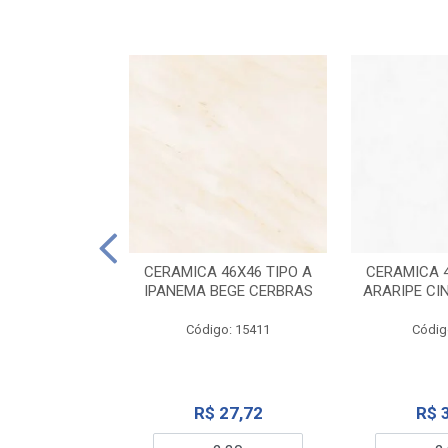
ELANATO
M TIPO A ONYX
CERAMICA 46X46 TIPO A
CERAMICA 4
IDO CERBRAS
IPANEMA BEGE CERBRAS
ARARIPE CI
o: 13755
Código: 15411
Códig
99,19
R$ 27,72
R$ 