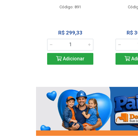
o: 13202
Código: 891
Códig
13,27
R$ 299,33
R$ 3
icionar
Adicionar
Adi