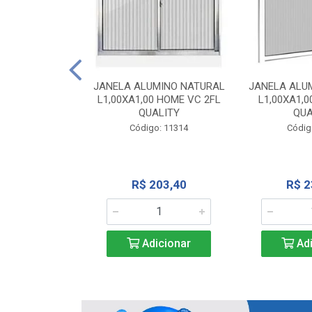
INIO NATURAL
40 VC QUALITY
JANELA ALUMINO NATURAL
JANELA ALU
L1,00XA1,00 HOME VC 2FL
L1,00XA1,0
o: 2343
QUALITY
QUA
Código: 11314
Códig
71,28
R$ 203,40
R$ 2
icionar
Adicionar
Adi