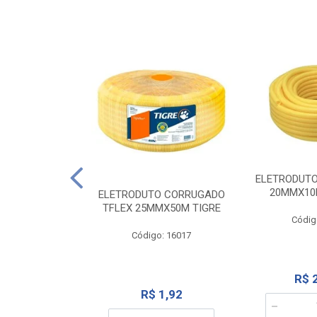
NTE 20M FAME
ELETRODUT
267
20MMX10
ELETRODUTO CORRUGADO
TFLEX 25MMX50M TIGRE
o: 2000
Códig
Código: 16017
12,10
R$ 
R$ 1,92