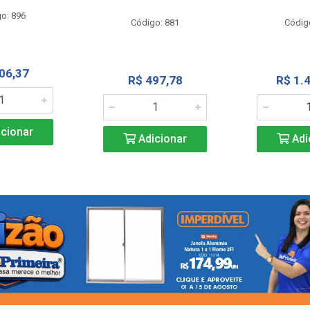
o: 896
Código: 881
Códig
06,37
R$ 497,78
R$ 1.
cionar
Adicionar
Adi