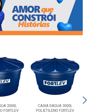
CAIXA DAG
POLIETILEN
GUA 2000L
CAIXA DAGUA 3000L
NO FORTLEV
POLIETILENO FORTLEV