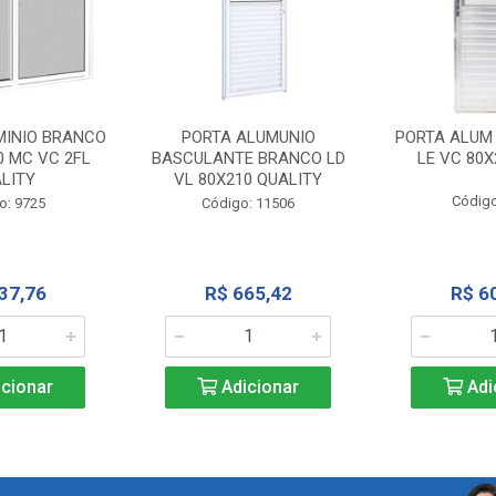
MINIO BRANCO
PORTA ALUMUNIO
PORTA ALUM
0 MC VC 2FL
BASCULANTE BRANCO LD
LE VC 80X
LITY
VL 80X210 QUALITY
Código
o: 9725
Código: 11506
37,76
R$ 665,42
R$ 6
cionar
Adicionar
Adi