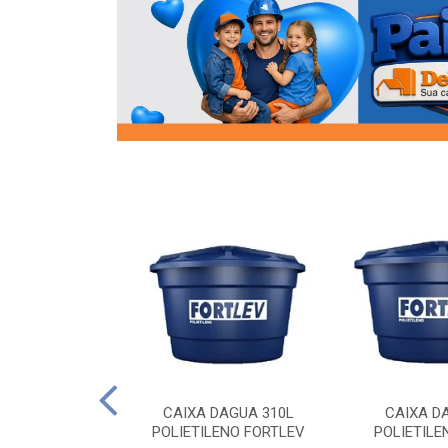
OR FLANGE
CAIXA DAGUA 310L
CAIXA D
/2 SOCEL
POLIETILENO FORTLEV
POLIETILE