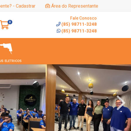
iente? - Cadastrar
Área do Representante
Fale Conosco
0
(85) 98711-3248
(85) 98711-3248
IS ELETRICOS