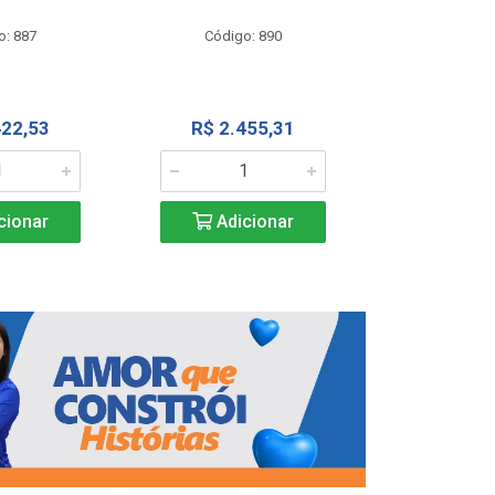
Código
o: 887
Código: 890
R$ 4.0
422,53
R$ 2.455,31
Adic
cionar
Adicionar