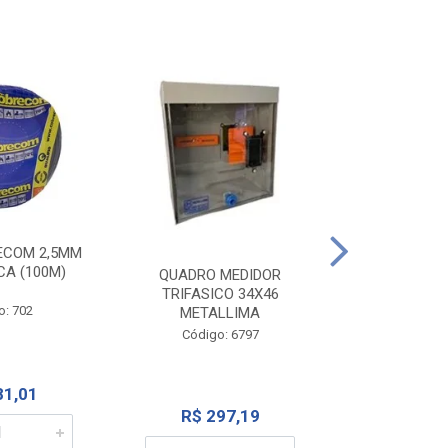
ECOM 2,5MM
INTERRUPTOR
CA (100M)
1TEC SP+1 
QUADRO MEDIDOR
262
TRIFASICO 34X46
o: 702
METALLIMA
Código:
Código: 6797
81,01
R$ 1
R$ 297,19