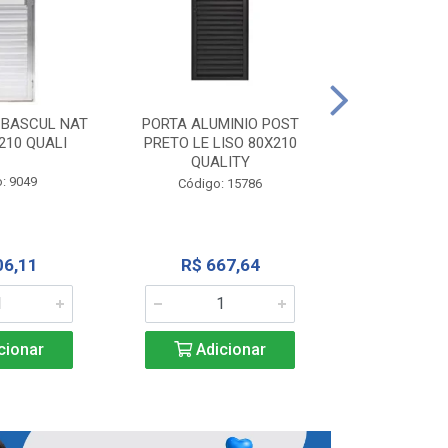
PORTA ALU
CORRER NATU
 BASCUL NAT
PORTA ALUMINIO POST
200X
210 QUALI
PRETO LE LISO 80X210
QUALITY
Código:
: 9049
Código: 15786
R$ 1.5
06,11
R$ 667,64
Adic
cionar
Adicionar