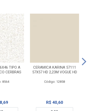
CERAMICA KA
32X56 CARR
6X46 TIPO A
CERAMICA KARINA 57111
NCO CERBRAS
57X57 HD 2,23M VOGUE HD
Código:
: 8564
Código: 12858
R$ 6
8,69
R$ 40,60