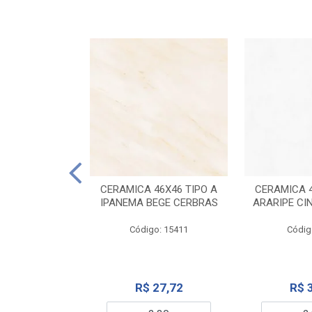
ELANATO
M TIPO A ONYX
CERAMICA 46X46 TIPO A
CERAMICA 4
IDO CERBRAS
IPANEMA BEGE CERBRAS
ARARIPE CI
o: 13755
Código: 15411
Códig
99,19
R$ 27,72
R$ 