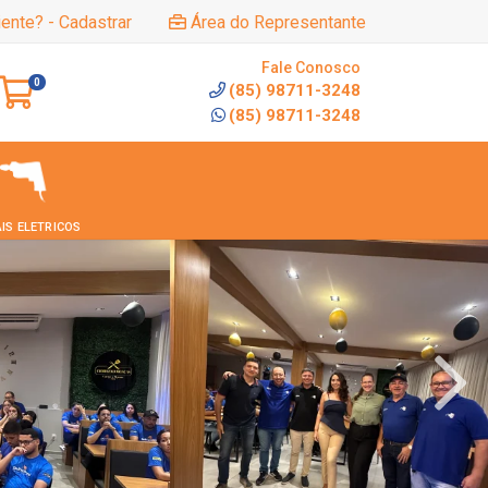
iente? - Cadastrar
Área do Representante
Fale Conosco
0
(85) 98711-3248
(85) 98711-3248
IS ELETRICOS