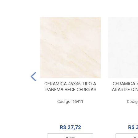
ELANATO
M TIPO A ONYX
CERAMICA 46X46 TIPO A
CERAMICA 4
IDO CERBRAS
IPANEMA BEGE CERBRAS
ARARIPE CI
o: 13755
Código: 15411
Códig
99,19
R$ 27,72
R$ 