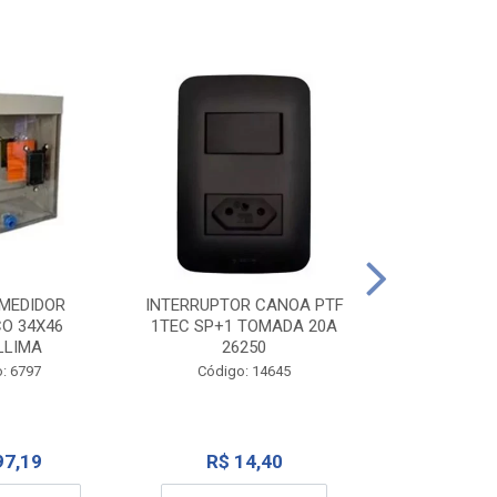
TOMADA CANO
10A 1
INTERRUPTOR CANOA PTF
MEDIDOR
1TEC SP+1 TOMADA 20A
CO 34X46
Código:
26250
LLIMA
Código: 14645
: 6797
R$ 7
R$ 14,40
97,19