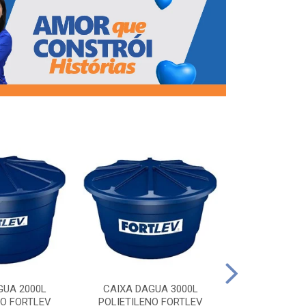
CAIXA DAG
POLIETILEN
GUA 2000L
CAIXA DAGUA 3000L
NO FORTLEV
POLIETILENO FORTLEV