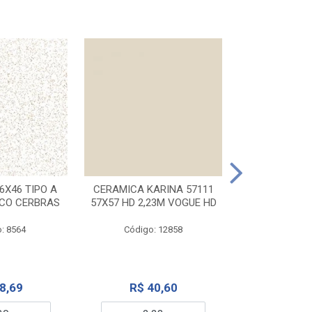
CERAMICA KA
32X56 CARR
6X46 TIPO A
CERAMICA KARINA 57111
NCO CERBRAS
57X57 HD 2,23M VOGUE HD
Código:
: 8564
Código: 12858
R$ 6
8,69
R$ 40,60