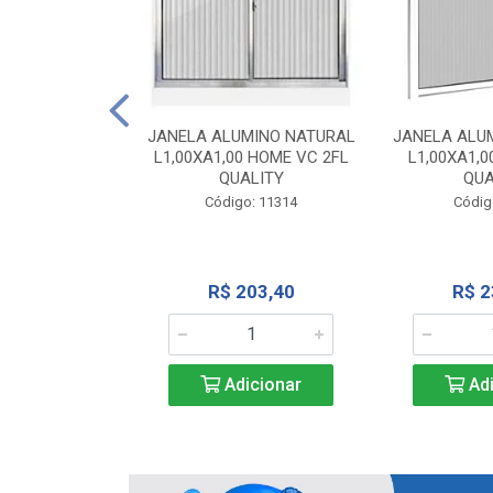
INIO NATURAL
40 VC QUALITY
JANELA ALUMINO NATURAL
JANELA ALU
L1,00XA1,00 HOME VC 2FL
L1,00XA1,0
o: 2343
QUALITY
QUA
Código: 11314
Códig
71,28
R$ 203,40
R$ 2
icionar
Adicionar
Adi