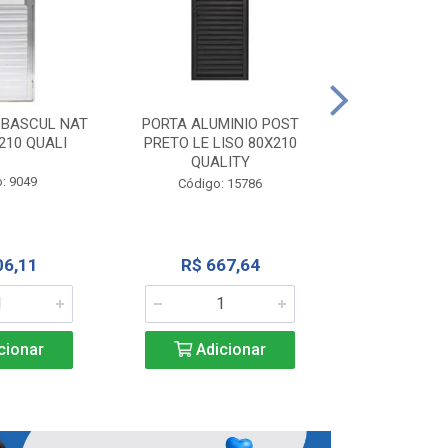
PORTA ALU
CORRER NATU
 BASCUL NAT
PORTA ALUMINIO POST
200X
210 QUALI
PRETO LE LISO 80X210
QUALITY
Código:
: 9049
Código: 15786
R$ 1.5
06,11
R$ 667,64
Adic
cionar
Adicionar