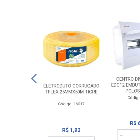
NTE 20M FAME
CENTRO DI
267
EDC12 EMBUT
ELETRODUTO CORRUGADO
POLOS
TFLEX 25MMX50M TIGRE
o: 2000
Código
Código: 16017
12,10
R$ 
R$ 1,92