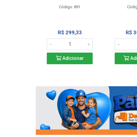
o: 13202
Código: 891
Códig
13,27
R$ 299,33
R$ 3
icionar
Adicionar
Adi