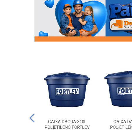
OR FLANGE
CAIXA DAGUA 310L
CAIXA D
/2 SOCEL
POLIETILENO FORTLEV
POLIETILE