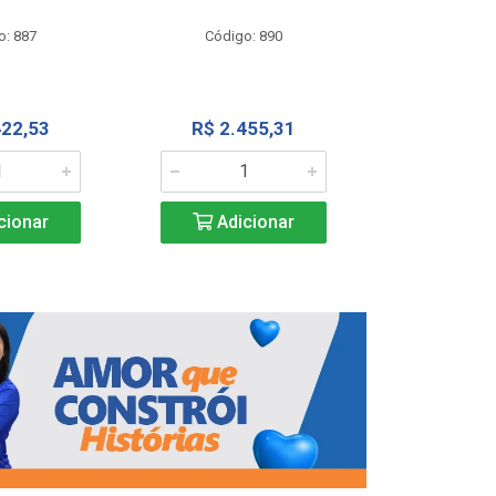
Código
o: 887
Código: 890
R$ 4.0
422,53
R$ 2.455,31
Adic
cionar
Adicionar