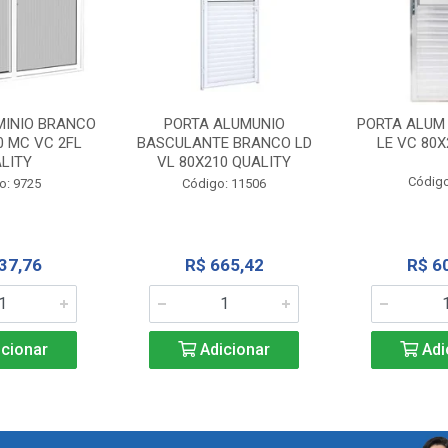
MINIO BRANCO
PORTA ALUMUNIO
PORTA ALUM
0 MC VC 2FL
BASCULANTE BRANCO LD
LE VC 80X
LITY
VL 80X210 QUALITY
Código
o: 9725
Código: 11506
37,76
R$ 665,42
R$ 6
cionar
Adicionar
Adi