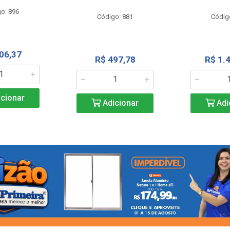
o: 896
Código: 881
Códig
06,37
R$ 497,78
R$ 1.
cionar
Adicionar
Adi