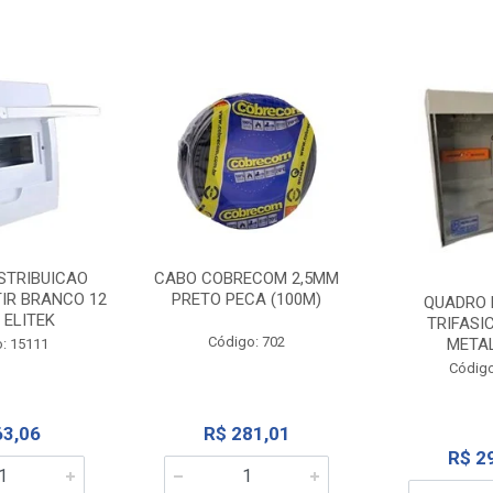
STRIBUICAO
CABO COBRECOM 2,5MM
IR BRANCO 12
PRETO PECA (100M)
QUADRO 
 ELITEK
TRIFASI
Código: 702
META
: 15111
Código
63,06
R$ 281,01
R$ 2