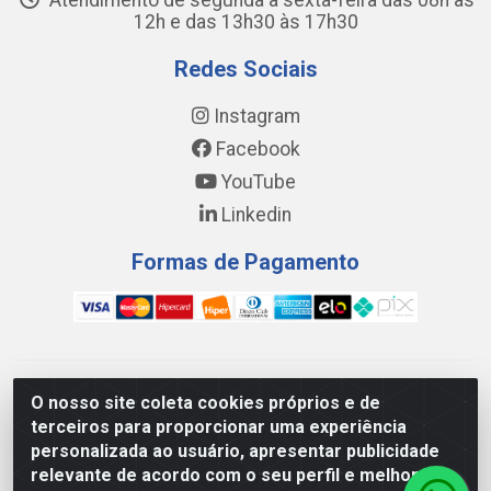
Atendimento de segunda a sexta-feira das 08h às
12h e das 13h30 às 17h30
Redes Sociais
Instagram
Facebook
YouTube
Linkedin
Formas de Pagamento
WING DISTRIBUIDORA COMÉRCIO E LOGÍSTICA DE MATERIAL
O nosso site coleta cookies próprios e de
DE CONSTRUÇÕES LTDA - AV. DA INTEGRAÇÃO, 790 -
terceiros para proporcionar uma experiência
PATRÍCIA GOMES, CAUCAIA/CE - CEP 61.604-505 - CNPJ
personalizada ao usuário, apresentar publicidade
17.523.384/0001-20
relevante de acordo com o seu perfil e melhorar a