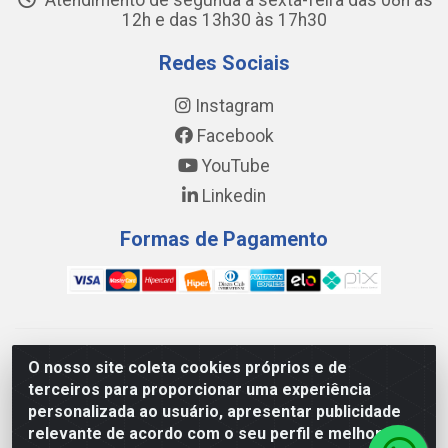
Atendimento de segunda a sexta-feira das 08h às
12h e das 13h30 às 17h30
Redes Sociais
Instagram
Facebook
YouTube
Linkedin
Formas de Pagamento
WING DISTRIBUIDORA COMÉRCIO E LOGÍSTICA DE MATERIAL
O nosso site coleta cookies próprios e de
DE CONSTRUÇÕES LTDA - AV. DA INTEGRAÇÃO, 790 -
terceiros para proporcionar uma experiência
PATRÍCIA GOMES, CAUCAIA/CE - CEP 61.604-505 - CNPJ
personalizada ao usuário, apresentar publicidade
17.523.384/0001-20
relevante de acordo com o seu perfil e melhorar a