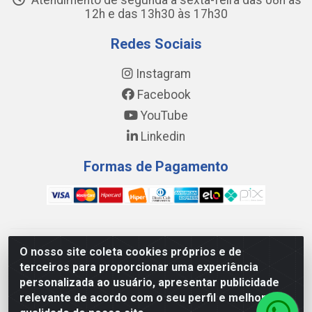
Atendimento de segunda a sexta-feira das 08h às
12h e das 13h30 às 17h30
Redes Sociais
Instagram
Facebook
YouTube
Linkedin
Formas de Pagamento
WING DISTRIBUIDORA COMÉRCIO E LOGÍSTICA DE MATERIAL
O nosso site coleta cookies próprios e de
DE CONSTRUÇÕES LTDA - AV. DA INTEGRAÇÃO, 790 -
terceiros para proporcionar uma experiência
PATRÍCIA GOMES, CAUCAIA/CE - CEP 61.604-505 - CNPJ
personalizada ao usuário, apresentar publicidade
17.523.384/0001-20
relevante de acordo com o seu perfil e melhorar a