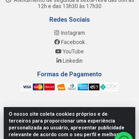
Atendimento de segunda a sexta-feira das 08h às
12h e das 13h30 às 17h30
Redes Sociais
Instagram
Facebook
YouTube
Linkedin
Formas de Pagamento
WING DISTRIBUIDORA COMÉRCIO E LOGÍSTICA DE MATERIAL
O nosso site coleta cookies próprios e de
DE CONSTRUÇÕES LTDA - AV. DA INTEGRAÇÃO, 790 -
terceiros para proporcionar uma experiência
PATRÍCIA GOMES, CAUCAIA/CE - CEP 61.604-505 - CNPJ
personalizada ao usuário, apresentar publicidade
17.523.384/0001-20
relevante de acordo com o seu perfil e melhorar a