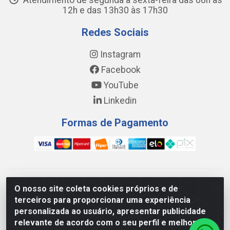
Atendimento de segunda a sexta-feira das 08h às
12h e das 13h30 às 17h30
Redes Sociais
Instagram
Facebook
YouTube
Linkedin
Formas de Pagamento
WING DISTRIBUIDORA COMÉRCIO E LOGÍSTICA DE MATERIAL
O nosso site coleta cookies próprios e de
DE CONSTRUÇÕES LTDA - AV. DA INTEGRAÇÃO, 790 -
terceiros para proporcionar uma experiência
PATRÍCIA GOMES, CAUCAIA/CE - CEP 61.604-505 - CNPJ
personalizada ao usuário, apresentar publicidade
17.523.384/0001-20
relevante de acordo com o seu perfil e melhorar a