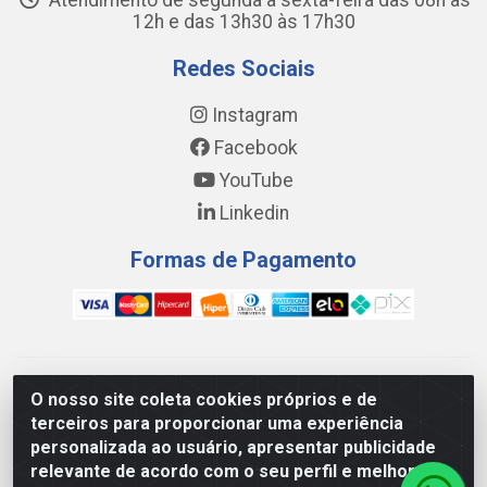
Atendimento de segunda a sexta-feira das 08h às
12h e das 13h30 às 17h30
Redes Sociais
Instagram
Facebook
YouTube
Linkedin
Formas de Pagamento
WING DISTRIBUIDORA COMÉRCIO E LOGÍSTICA DE MATERIAL
O nosso site coleta cookies próprios e de
DE CONSTRUÇÕES LTDA - AV. DA INTEGRAÇÃO, 790 -
terceiros para proporcionar uma experiência
PATRÍCIA GOMES, CAUCAIA/CE - CEP 61.604-505 - CNPJ
personalizada ao usuário, apresentar publicidade
17.523.384/0001-20
relevante de acordo com o seu perfil e melhorar a