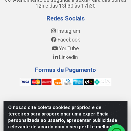
Atendimento de segunda a sexta-feira das 08h às
12h e das 13h30 às 17h30
Redes Sociais
Instagram
Facebook
YouTube
Linkedin
Formas de Pagamento
WING DISTRIBUIDORA COMÉRCIO E LOGÍSTICA DE MATERIAL
O nosso site coleta cookies próprios e de
DE CONSTRUÇÕES LTDA - AV. DA INTEGRAÇÃO, 790 -
terceiros para proporcionar uma experiência
PATRÍCIA GOMES, CAUCAIA/CE - CEP 61.604-505 - CNPJ
personalizada ao usuário, apresentar publicidade
17.523.384/0001-20
relevante de acordo com o seu perfil e melhorar a