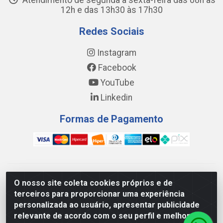
Atendimento de segunda a sexta-feira das 08h às
12h e das 13h30 às 17h30
Redes Sociais
Instagram
Facebook
YouTube
Linkedin
Formas de Pagamento
WING DISTRIBUIDORA COMÉRCIO E LOGÍSTICA DE MATERIAL
O nosso site coleta cookies próprios e de
DE CONSTRUÇÕES LTDA - AV. DA INTEGRAÇÃO, 790 -
terceiros para proporcionar uma experiência
PATRÍCIA GOMES, CAUCAIA/CE - CEP 61.604-505 - CNPJ
personalizada ao usuário, apresentar publicidade
17.523.384/0001-20
relevante de acordo com o seu perfil e melhorar a