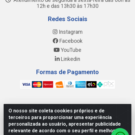
Atendimento de segunda a sexta-feira das 08h às
12h e das 13h30 às 17h30
Redes Sociais
Instagram
Facebook
YouTube
Linkedin
Formas de Pagamento
WING DISTRIBUIDORA COMÉRCIO E LOGÍSTICA DE MATERIAL
O nosso site coleta cookies próprios e de
DE CONSTRUÇÕES LTDA - AV. DA INTEGRAÇÃO, 790 -
terceiros para proporcionar uma experiência
PATRÍCIA GOMES, CAUCAIA/CE - CEP 61.604-505 - CNPJ
personalizada ao usuário, apresentar publicidade
17.523.384/0001-20
relevante de acordo com o seu perfil e melhorar a