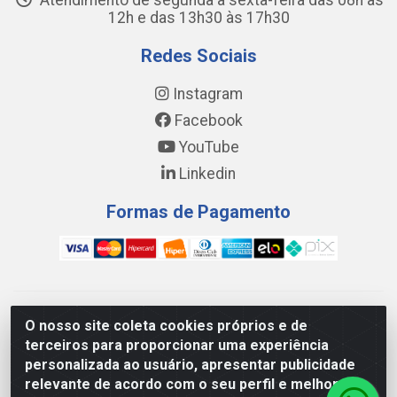
Atendimento de segunda a sexta-feira das 08h às
12h e das 13h30 às 17h30
Redes Sociais
Instagram
Facebook
YouTube
Linkedin
Formas de Pagamento
WING DISTRIBUIDORA COMÉRCIO E LOGÍSTICA DE MATERIAL
O nosso site coleta cookies próprios e de
DE CONSTRUÇÕES LTDA - AV. DA INTEGRAÇÃO, 790 -
terceiros para proporcionar uma experiência
PATRÍCIA GOMES, CAUCAIA/CE - CEP 61.604-505 - CNPJ
personalizada ao usuário, apresentar publicidade
17.523.384/0001-20
relevante de acordo com o seu perfil e melhorar a