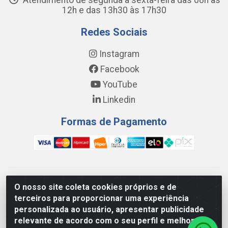
Atendimento de segunda a sexta-feira das 08h às
12h e das 13h30 às 17h30
Redes Sociais
Instagram
Facebook
YouTube
Linkedin
Formas de Pagamento
WING DISTRIBUIDORA COMÉRCIO E LOGÍSTICA DE MATERIAL
O nosso site coleta cookies próprios e de
DE CONSTRUÇÕES LTDA - AV. DA INTEGRAÇÃO, 790 -
terceiros para proporcionar uma experiência
PATRÍCIA GOMES, CAUCAIA/CE - CEP 61.604-505 - CNPJ
personalizada ao usuário, apresentar publicidade
17.523.384/0001-20
relevante de acordo com o seu perfil e melhorar a