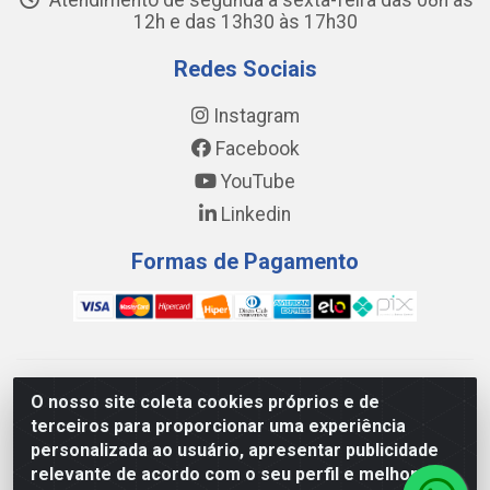
Atendimento de segunda a sexta-feira das 08h às
12h e das 13h30 às 17h30
Redes Sociais
Instagram
Facebook
YouTube
Linkedin
Formas de Pagamento
WING DISTRIBUIDORA COMÉRCIO E LOGÍSTICA DE MATERIAL
O nosso site coleta cookies próprios e de
DE CONSTRUÇÕES LTDA - AV. DA INTEGRAÇÃO, 790 -
terceiros para proporcionar uma experiência
PATRÍCIA GOMES, CAUCAIA/CE - CEP 61.604-505 - CNPJ
personalizada ao usuário, apresentar publicidade
17.523.384/0001-20
relevante de acordo com o seu perfil e melhorar a