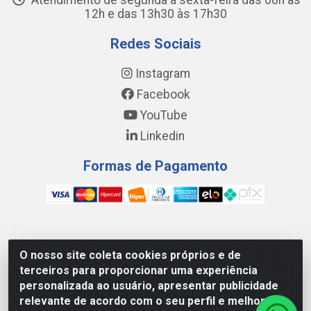
Atendimento de segunda a sexta-feira das 08h às
12h e das 13h30 às 17h30
Redes Sociais
Instagram
Facebook
YouTube
Linkedin
Formas de Pagamento
WING DISTRIBUIDORA COMÉRCIO E LOGÍSTICA DE MATERIAL
O nosso site coleta cookies próprios e de
DE CONSTRUÇÕES LTDA - AV. DA INTEGRAÇÃO, 790 -
terceiros para proporcionar uma experiência
PATRÍCIA GOMES, CAUCAIA/CE - CEP 61.604-505 - CNPJ
personalizada ao usuário, apresentar publicidade
17.523.384/0001-20
relevante de acordo com o seu perfil e melhorar a