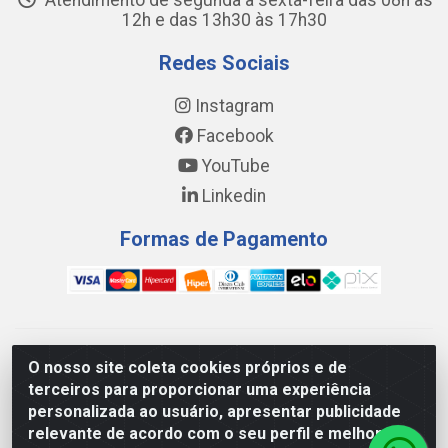
Atendimento de segunda a sexta-feira das 08h às
12h e das 13h30 às 17h30
Redes Sociais
Instagram
Facebook
YouTube
Linkedin
Formas de Pagamento
WING DISTRIBUIDORA COMÉRCIO E LOGÍSTICA DE MATERIAL
O nosso site coleta cookies próprios e de
DE CONSTRUÇÕES LTDA - AV. DA INTEGRAÇÃO, 790 -
terceiros para proporcionar uma experiência
PATRÍCIA GOMES, CAUCAIA/CE - CEP 61.604-505 - CNPJ
personalizada ao usuário, apresentar publicidade
17.523.384/0001-20
relevante de acordo com o seu perfil e melhorar a