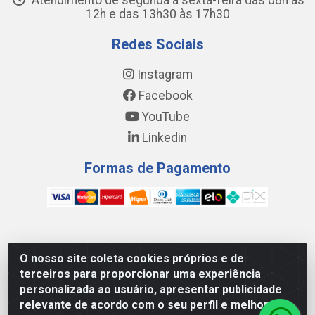
Atendimento de segunda a sexta-feira das 08h às
12h e das 13h30 às 17h30
Redes Sociais
Instagram
Facebook
YouTube
Linkedin
Formas de Pagamento
WING DISTRIBUIDORA COMÉRCIO E LOGÍSTICA DE MATERIAL
O nosso site coleta cookies próprios e de
DE CONSTRUÇÕES LTDA - AV. DA INTEGRAÇÃO, 790 -
terceiros para proporcionar uma experiência
PATRÍCIA GOMES, CAUCAIA/CE - CEP 61.604-505 - CNPJ
personalizada ao usuário, apresentar publicidade
17.523.384/0001-20
relevante de acordo com o seu perfil e melhorar a