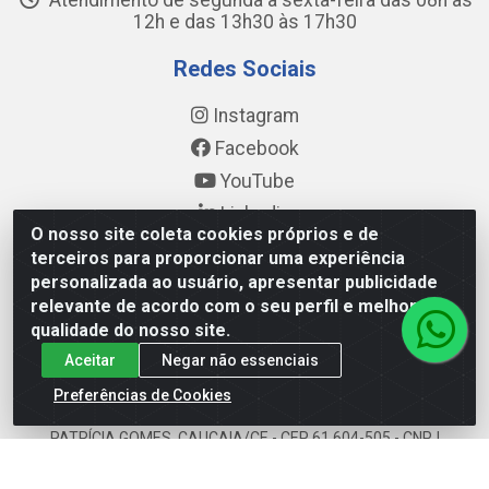
Atendimento de segunda a sexta-feira das 08h às
12h e das 13h30 às 17h30
Redes Sociais
Instagram
Facebook
YouTube
Linkedin
O nosso site coleta cookies próprios e de
terceiros para proporcionar uma experiência
Formas de Pagamento
personalizada ao usuário, apresentar publicidade
relevante de acordo com o seu perfil e melhorar a
qualidade do nosso site.
Aceitar
Negar não essenciais
WING DISTRIBUIDORA COMÉRCIO E LOGÍSTICA DE MATERIAL
Preferências de Cookies
DE CONSTRUÇÕES LTDA - AV. DA INTEGRAÇÃO, 790 -
PATRÍCIA GOMES, CAUCAIA/CE - CEP 61.604-505 - CNPJ
17.523.384/0001-20