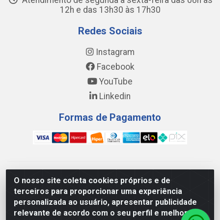
Atendimento de segunda a sexta-feira das 08h às
12h e das 13h30 às 17h30
Redes Sociais
Instagram
Facebook
YouTube
Linkedin
Formas de Pagamento
WING DISTRIBUIDORA COMÉRCIO E LOGÍSTICA DE MATERIAL
O nosso site coleta cookies próprios e de
DE CONSTRUÇÕES LTDA - AV. DA INTEGRAÇÃO, 790 -
terceiros para proporcionar uma experiência
PATRÍCIA GOMES, CAUCAIA/CE - CEP 61.604-505 - CNPJ
personalizada ao usuário, apresentar publicidade
17.523.384/0001-20
relevante de acordo com o seu perfil e melhorar a