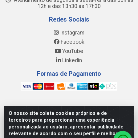
Atendimento de segunda a sexta-feira das 08h às
12h e das 13h30 às 17h30
Redes Sociais
Instagram
Facebook
YouTube
Linkedin
Formas de Pagamento
WING DISTRIBUIDORA COMÉRCIO E LOGÍSTICA DE MATERIAL
O nosso site coleta cookies próprios e de
DE CONSTRUÇÕES LTDA - AV. DA INTEGRAÇÃO, 790 -
terceiros para proporcionar uma experiência
PATRÍCIA GOMES, CAUCAIA/CE - CEP 61.604-505 - CNPJ
personalizada ao usuário, apresentar publicidade
17.523.384/0001-20
relevante de acordo com o seu perfil e melhorar a