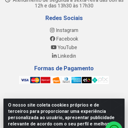
Atendimento de segunda a sexta-feira das 08h às
12h e das 13h30 às 17h30
Redes Sociais
Instagram
Facebook
YouTube
Linkedin
Formas de Pagamento
WING DISTRIBUIDORA COMÉRCIO E LOGÍSTICA DE MATERIAL
O nosso site coleta cookies próprios e de
DE CONSTRUÇÕES LTDA - AV. DA INTEGRAÇÃO, 790 -
terceiros para proporcionar uma experiência
PATRÍCIA GOMES, CAUCAIA/CE - CEP 61.604-505 - CNPJ
personalizada ao usuário, apresentar publicidade
17.523.384/0001-20
relevante de acordo com o seu perfil e melhorar a