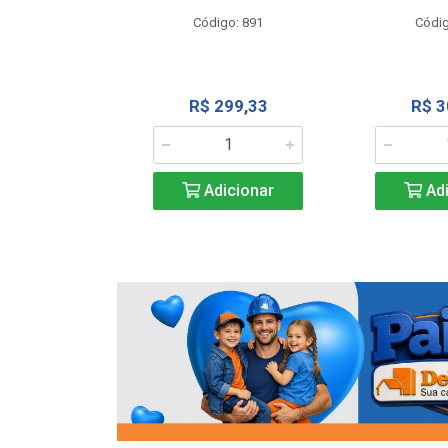
o: 13202
Código: 891
Códig
13,27
R$ 299,33
R$ 3
icionar
Adicionar
Adi