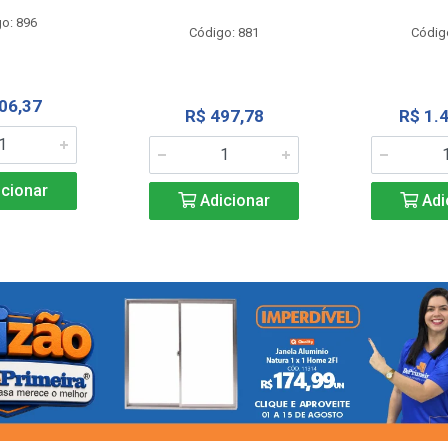
o: 896
Código: 881
Códig
06,37
R$ 497,78
R$ 1.
cionar
Adicionar
Adi