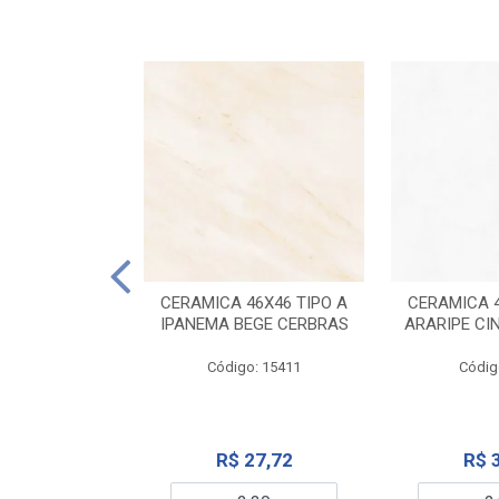
ELANATO
M TIPO A ONYX
CERAMICA 46X46 TIPO A
CERAMICA 4
IDO CERBRAS
IPANEMA BEGE CERBRAS
ARARIPE CI
o: 13755
Código: 15411
Códig
99,19
R$ 27,72
R$ 