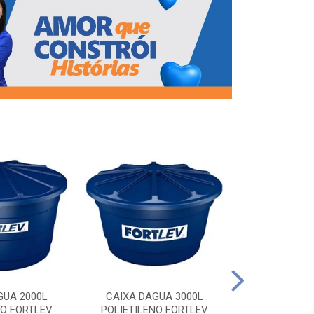
CAIXA DAG
POLIETILEN
GUA 2000L
CAIXA DAGUA 3000L
NO FORTLEV
POLIETILENO FORTLEV