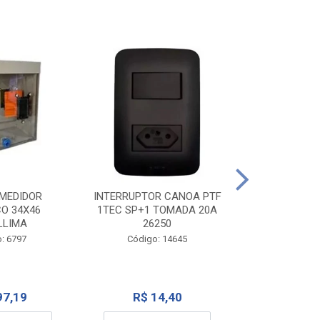
TOMADA CANO
10A 1
INTERRUPTOR CANOA PTF
MEDIDOR
1TEC SP+1 TOMADA 20A
CO 34X46
Código:
26250
LLIMA
Código: 14645
: 6797
R$ 7
R$ 14,40
97,19