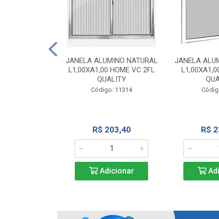
INIO NATURAL
40 VC QUALITY
JANELA ALUMINO NATURAL
JANELA ALU
L1,00XA1,00 HOME VC 2FL
L1,00XA1,0
o: 2343
QUALITY
QUA
Código: 11314
Códig
71,28
R$ 203,40
R$ 2
icionar
Adicionar
Adi