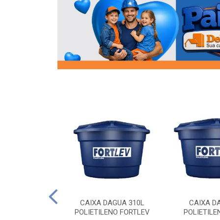
OR FLANGE
CAIXA DAGUA 310L
CAIXA D
/2 SOCEL
POLIETILENO FORTLEV
POLIETILE