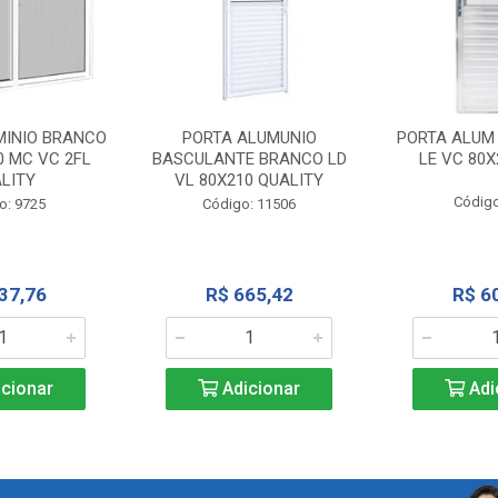
MINIO BRANCO
PORTA ALUMUNIO
PORTA ALUM
0 MC VC 2FL
BASCULANTE BRANCO LD
LE VC 80X
LITY
VL 80X210 QUALITY
Código
o: 9725
Código: 11506
37,76
R$ 665,42
R$ 6
cionar
Adicionar
Adi