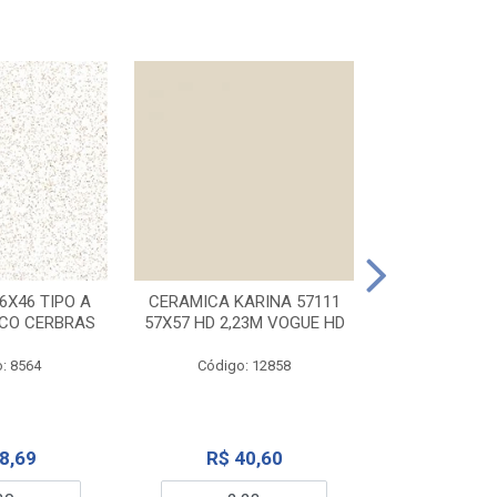
CERAMICA KA
32X56 CARR
6X46 TIPO A
CERAMICA KARINA 57111
NCO CERBRAS
57X57 HD 2,23M VOGUE HD
Código:
: 8564
Código: 12858
R$ 6
8,69
R$ 40,60