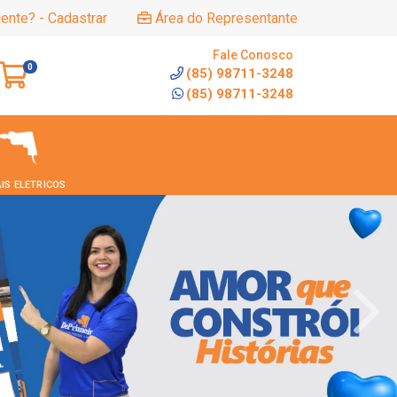
iente? - Cadastrar
Área do Representante
Fale Conosco
0
(85) 98711-3248
(85) 98711-3248
IS ELETRICOS