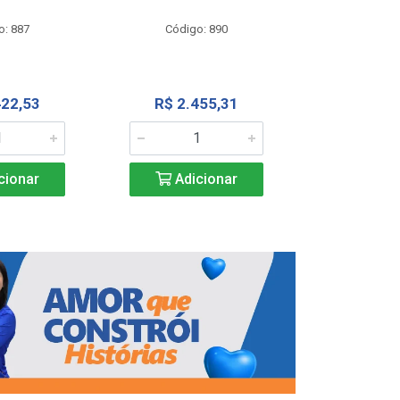
Código
o: 887
Código: 890
R$ 4.0
422,53
R$ 2.455,31
Adic
cionar
Adicionar