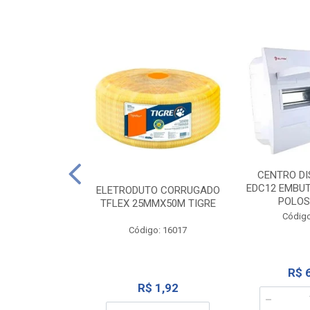
NTE 20M FAME
CENTRO DI
267
EDC12 EMBUT
ELETRODUTO CORRUGADO
POLOS
TFLEX 25MMX50M TIGRE
o: 2000
Código
Código: 16017
12,10
R$ 
R$ 1,92