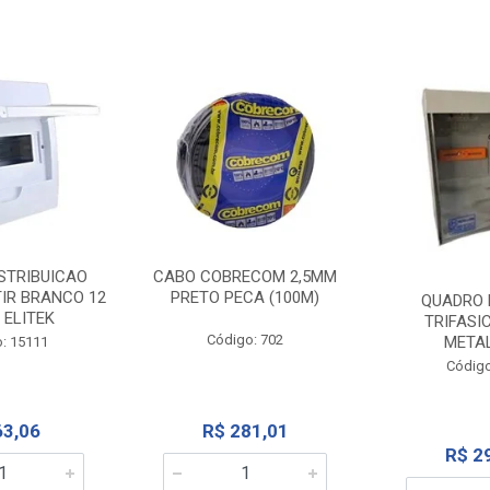
STRIBUICAO
CABO COBRECOM 2,5MM
IR BRANCO 12
PRETO PECA (100M)
QUADRO 
 ELITEK
TRIFASI
Código: 702
META
: 15111
Código
63,06
R$ 281,01
R$ 2