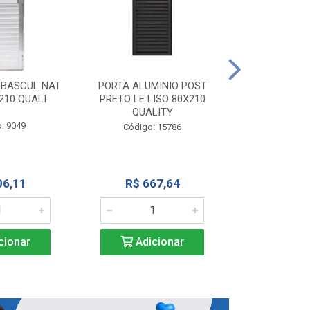
PORTA ALU
CORRER NATU
 BASCUL NAT
PORTA ALUMINIO POST
200X
210 QUALI
PRETO LE LISO 80X210
QUALITY
Código:
: 9049
Código: 15786
R$ 1.5
06,11
R$ 667,64
Adic
cionar
Adicionar