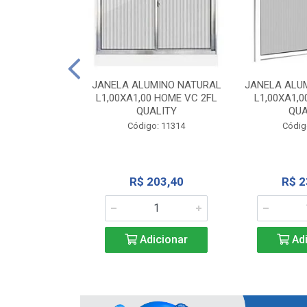
INIO NATURAL
40 VC QUALITY
JANELA ALUMINO NATURAL
JANELA ALU
L1,00XA1,00 HOME VC 2FL
L1,00XA1,0
o: 2343
QUALITY
QUA
Código: 11314
Códig
71,28
R$ 203,40
R$ 2
icionar
Adicionar
Adi