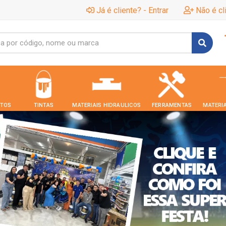
Já é cliente? - Entrar
Não é cl
TOS
TINTAS
MATERIAIS HIDRAULICOS
FERRAMENTAS
MATERIA