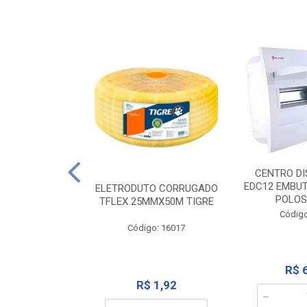
NTE 20M FAME
CENTRO DI
267
EDC12 EMBUT
ELETRODUTO CORRUGADO
POLOS
TFLEX 25MMX50M TIGRE
o: 2000
Código
Código: 16017
12,10
R$ 
R$ 1,92