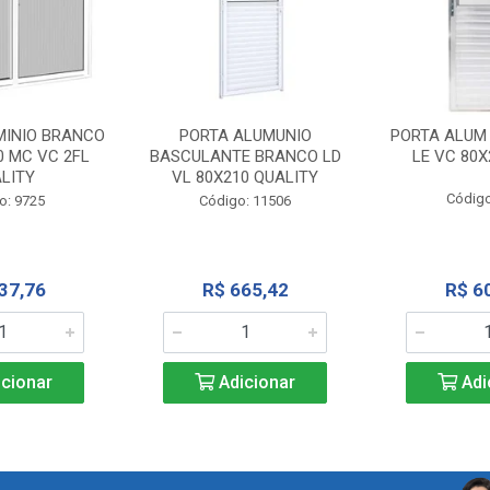
MINIO BRANCO
PORTA ALUMUNIO
PORTA ALUM
0 MC VC 2FL
BASCULANTE BRANCO LD
LE VC 80X
LITY
VL 80X210 QUALITY
Código
o: 9725
Código: 11506
37,76
R$ 665,42
R$ 6
cionar
Adicionar
Adi