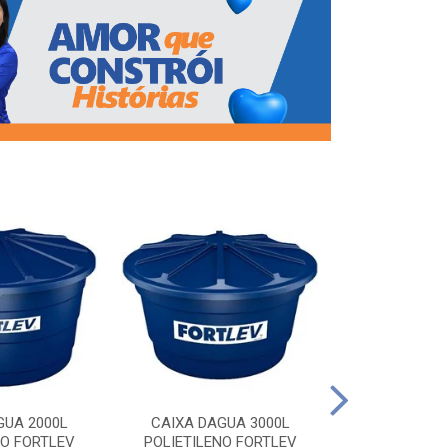
CAIXA DAG
POLIETILEN
GUA 2000L
CAIXA DAGUA 3000L
NO FORTLEV
POLIETILENO FORTLEV