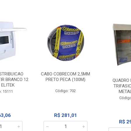
STRIBUICAO
CABO COBRECOM 2,5MM
IR BRANCO 12
PRETO PECA (100M)
QUADRO 
 ELITEK
TRIFASI
Código: 702
META
: 15111
Código
63,06
R$ 281,01
R$ 2