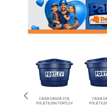
OR FLANGE
CAIXA DAGUA 310L
CAIXA D
/2 SOCEL
POLIETILENO FORTLEV
POLIETILE