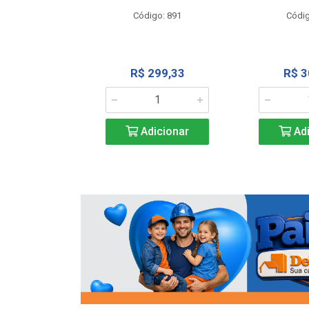
o: 13202
Código: 891
Códig
13,27
R$ 299,33
R$ 3
icionar
Adicionar
Adi