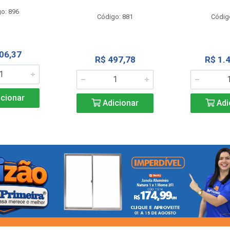
o: 896
Código: 881
Códig
06,37
R$ 497,78
R$ 1.
cionar
Adicionar
Adi