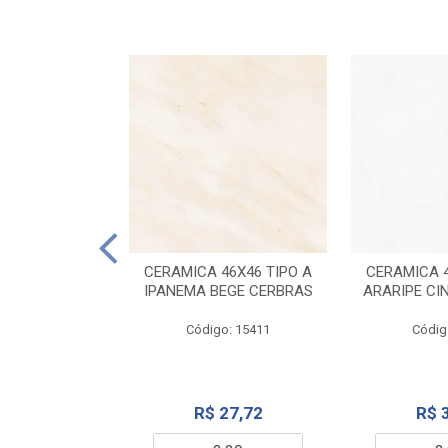
ELANATO
M TIPO A ONYX
CERAMICA 46X46 TIPO A
CERAMICA 4
IDO CERBRAS
IPANEMA BEGE CERBRAS
ARARIPE CI
o: 13755
Código: 15411
Códig
99,19
R$ 27,72
R$ 