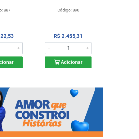
Código
o: 887
Código: 890
R$ 4.0
422,53
R$ 2.455,31
Adic
cionar
Adicionar