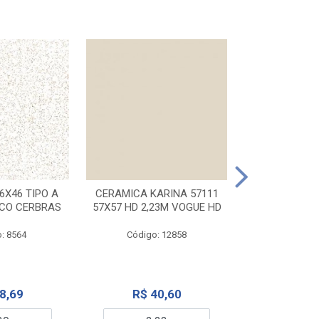
CERAMICA KA
32X56 CARR
6X46 TIPO A
CERAMICA KARINA 57111
NCO CERBRAS
57X57 HD 2,23M VOGUE HD
Código:
: 8564
Código: 12858
R$ 6
8,69
R$ 40,60