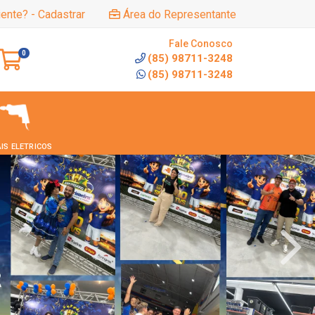
iente? - Cadastrar
Área do Representante
Fale Conosco
0
(85) 98711-3248
(85) 98711-3248
IS ELETRICOS