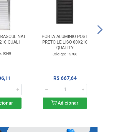
PORTA ALU
CORRER NATU
 BASCUL NAT
PORTA ALUMINIO POST
200X
210 QUALI
PRETO LE LISO 80X210
QUALITY
Código:
: 9049
Código: 15786
R$ 1.5
06,11
R$ 667,64
Adic
cionar
Adicionar