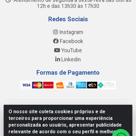
Atendimento de segunda a sexta-feira das 08h às
12h e das 13h30 às 17h30
Redes Sociais
Instagram
Facebook
YouTube
Linkedin
Formas de Pagamento
WING DISTRIBUIDORA COMÉRCIO E LOGÍSTICA DE MATERIAL
O nosso site coleta cookies próprios e de
DE CONSTRUÇÕES LTDA - AV. DA INTEGRAÇÃO, 790 -
terceiros para proporcionar uma experiência
PATRÍCIA GOMES, CAUCAIA/CE - CEP 61.604-505 - CNPJ
personalizada ao usuário, apresentar publicidade
17.523.384/0001-20
relevante de acordo com o seu perfil e melhorar a